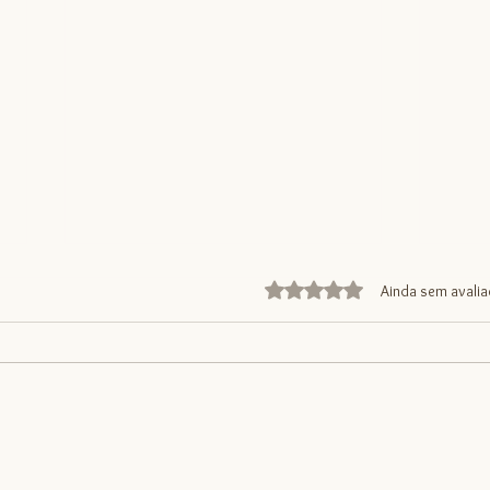
Avaliado com 0 de 5 estrelas
Ainda sem avali
Pressão alta? O exercício pode
Liped
ser o seu melhor remédio
físico