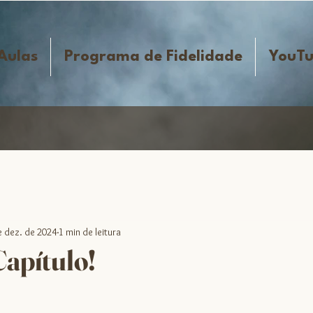
Aulas
Programa de Fidelidade
YouT
e dez. de 2024
1 min de leitura
apítulo!
 5 estrelas.