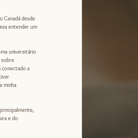
no Canadá desde 
ossa entender um 
ma universitário 
 sobre 
rá conectado a 
iver 
a minha 
principalmente, 
ra e do 