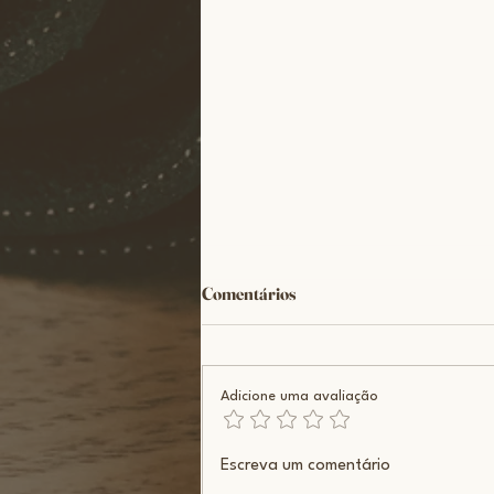
Comentários
Adicione uma avaliação
O que acontece no abdômen
Escreva um comentário
quando você respira?!