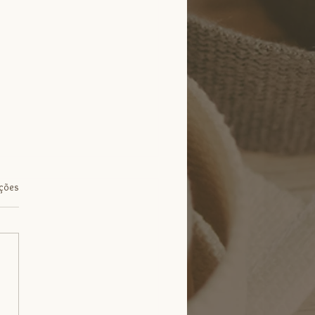
.
ações
ema: o papel do exercício