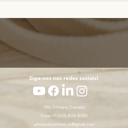
Siga-nos nas redes sociais!
ON, Ottawa, Canada
Fone: +1 (613) 804-8380
pilatesanywhere.co@gmail.com