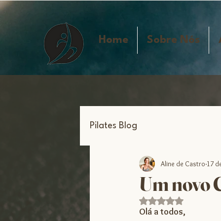
Home
Sobre Nós
Pilates Blog
Aline de Castro
17 d
Um novo C
Avaliado com NaN de
Olá a todos,