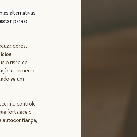
mas alternativas 
estar
 para o 
duzir dores, 
ícios 
e o risco de 
ação consciente, 
ando-se um 
ecer no controle 
ue fortalece o 
a 
autoconfiança
, 