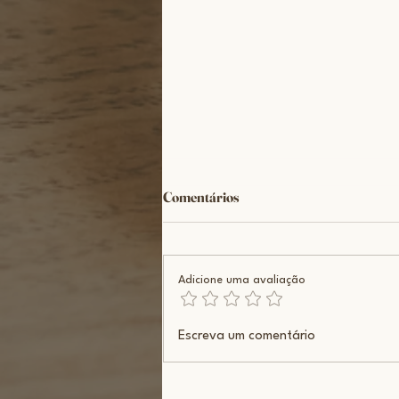
Comentários
Adicione uma avaliação
O que acontece no abdômen
Escreva um comentário
quando você respira?!