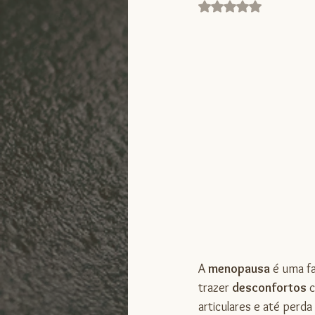
Avaliado com NaN de
A 
menopausa 
é uma f
trazer 
desconfortos 
c
articulares e até perd