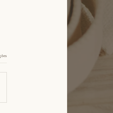
.
ações
ema: o papel do exercício