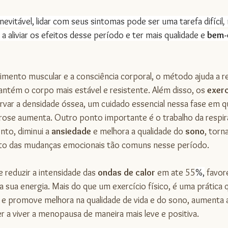
evitável, lidar com seus sintomas pode ser uma tarefa difícil
, 
a aliviar os efeitos desse período e ter mais qualidade e 
bem-
cimento muscular e a consciência corporal, o método ajuda a re
ntém o corpo mais estável e resistente. Além disso, os 
exerc
var a densidade óssea, um cuidado essencial nessa fase em qu
ose aumenta. Outro ponto importante é o trabalho da respir
to, diminui a 
ansiedade 
e melhora a qualidade do 
sono
, torn
to das mudanças emocionais tão comuns nesse período.
reduzir a intensidade das 
ondas de calor 
em ate 55
%,
 favor
 sua energia. Mais do que um exercício físico, é uma prática q
 e promove melhora na qualidade de vida e do sono, aumenta 
r a viver a menopausa de maneira mais leve e positiva.