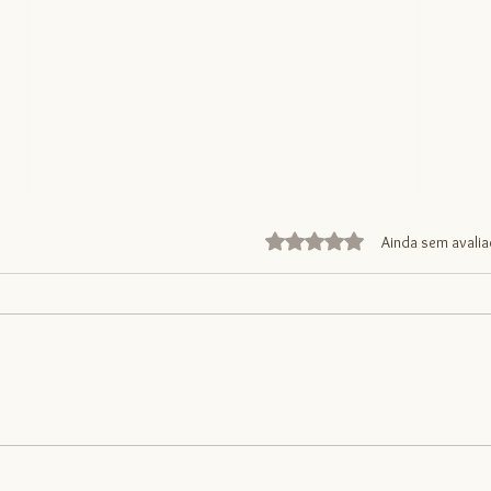
Avaliado com 0 de 5 estrelas
Ainda sem avali
Pressão alta? O exercício pode
Liped
ser o seu melhor remédio
físico