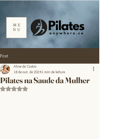
ME
NU
Post
Aline de Castro
18 de out. de 2024
1 min de leitura
Pilates na Saude da Mulher
Avaliado com NaN de 5 estrelas.