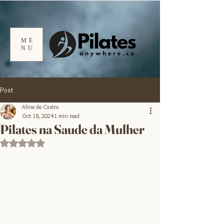
ME
NU
Post
Aline de Castro
Oct 18, 2024
1 min read
Pilates na Saude da Mulher
Rated NaN out of 5 stars.