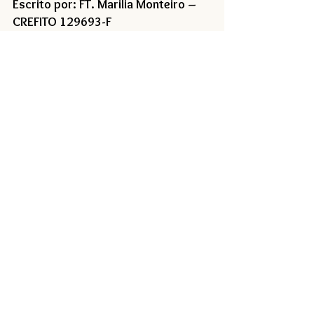
Escrito por: FT. Marilia Monteiro – 
CREFITO 129693-F
Follow us on Social
Media!
ON, Ottawa, Canada
Phone:
+1 (613)804-8380
pilatesanywhere.co@gmail.com
Terms & Conditions |
Privacy Policy